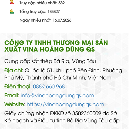
Truy cập nhiều nhất:
582
Tổng truy cập:
183827
Ngày nhiều nhất: 16.07.2026
CÔNG TY TNHH THƯƠNG MẠI SẢN
XUẤT VINA HOÀNG DŨNG QS
Cung cấp sắt thép Bà Rịa, Vũng Tàu
Địa chỉ
: Quốc lộ 51, khu phố Bến Đình, Phường
Phú Mỹ, Thành phố Hồ Chí Minh, Việt Nam
Điện thoại
:
0889 660 968
Email
:
info@vinahoangdungqs.com
Website
:
https://vinahoangdungqs.com
Giấy chứng nhận ĐKKD số 3502360509 do Sở
Kế hoạch và Đầu tư tỉnh Bà Rịa-Vũng Tàu cấp