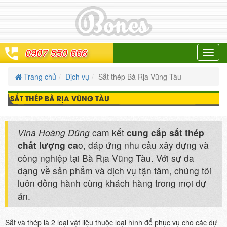
0907 550 666
Toggl
navig
Trang chủ
Dịch vụ
Sắt thép Bà Rịa Vũng Tàu
SẮT THÉP BÀ RỊA VŨNG TÀU
Vina Hoàng Dũng
cam kết
cung cấp sắt thép
chất lượng ca
o, đáp ứng nhu cầu xây dựng và
công nghiệp tại Bà Rịa Vũng Tàu. Với sự đa
dạng về sản phẩm và dịch vụ tận tâm, chúng tôi
luôn đồng hành cùng khách hàng trong mọi dự
án.
Sắt và thép là 2 loại vật liệu thuộc loại hình để phục vụ cho các dự