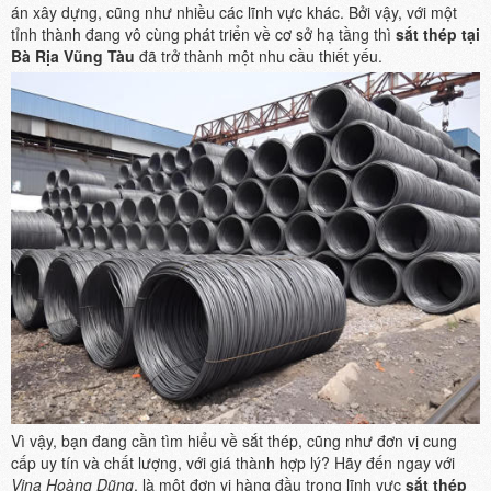
án xây dựng, cũng như nhiều các lĩnh vực khác. Bởi vậy, với một
tỉnh thành đang vô cùng phát triển về cơ sở hạ tầng thì
sắt thép tại
Bà Rịa Vũng Tàu
đã trở thành một nhu cầu thiết yếu.
Vì vậy, bạn đang cần tìm hiểu về sắt thép, cũng như đơn vị cung
cấp uy tín và chất lượng, với giá thành hợp lý? Hãy đến ngay với
Vina Hoàng Dũng
, là một đơn vị hàng đầu trong lĩnh vực
sắt thép