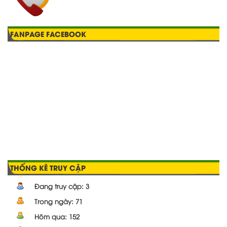
FANPAGE FACEBOOK
THỐNG KÊ TRUY CẬP
Đang truy cập:
3
Trong ngày:
71
Hôm qua:
152