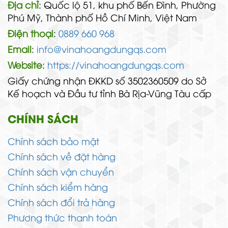
Địa chỉ
: Quốc lộ 51, khu phố Bến Đình, Phường
Phú Mỹ, Thành phố Hồ Chí Minh, Việt Nam
Điện thoại
:
0889 660 968
Email
:
info@vinahoangdungqs.com
Website
:
https://vinahoangdungqs.com
Giấy chứng nhận ĐKKD số 3502360509 do Sở
Kế hoạch và Đầu tư tỉnh Bà Rịa-Vũng Tàu cấp
CHÍNH SÁCH
Chính sách bảo mật
Chính sách về đặt hàng
Chính sách vận chuyển
Chính sách kiểm hàng
Chính sách đổi trả hàng
Phương thức thanh toán