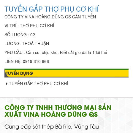
TUYỂN GẤP THỢ PHỤ CƠ KHÍ
CÔNG TY VINA HOÀNG DŨNG QS CẦN TUYỂN
VỊ TRÍ : THỢ PHỤ CƠ KHÍ
SỐ LƯỢNG : 02
LƯƠNG: THOẢ THUẬN
YÊU CẦU : Cần cù, chịu khó. Biết cắt gió đá là 1 lợi thế
LIÊN HỆ: 0919 310 666
TUYỂN DỤNG
TUYỂN GẤP THỢ PHỤ CƠ KHÍ
CÔNG TY TNHH THƯƠNG MẠI SẢN
XUẤT VINA HOÀNG DŨNG QS
Cung cấp sắt thép Bà Rịa, Vũng Tàu